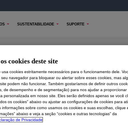
OS
SUSTENTABILIDADE
SUPORTE
REN Polyethylene Resin
os cookies deste site
e usa cookies estritamente necessários para o funcionamento dele. Vo
r seu navegador para bloquear ou alertar sobre esses cookies, mas a
 TÉCNICO
 site podem não funcionar. Também gostaríamos de definir outros cook
OPÇÕES DE AMOSTRA
OPÇÕES DE COMPRA
is, de desempenho e de segmentação) para nos ajudar a proporciona
ia personalizada em nosso site. Eles serão definidos apenas se você c
odos os cookies” abaixo ou ajustar as configurações de cookies para at
s informações sobre como usamos os cookies e suas escolhas, clique 
rmações” abaixo e veja a seção “cookies e outras tecnologias” da
laração de Privacidade