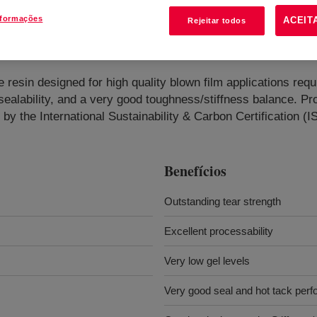
nformações
ACEIT
Rejeitar todos
ylene Resin
?
 resin designed for high quality blown film applications requ
d sealability, and a very good toughness/stiffness balance. 
by the International Sustainability & Carbon Certification (I
Benefícios
Outstanding tear strength
Excellent processability
Very low gel levels
Very good seal and hot tack per