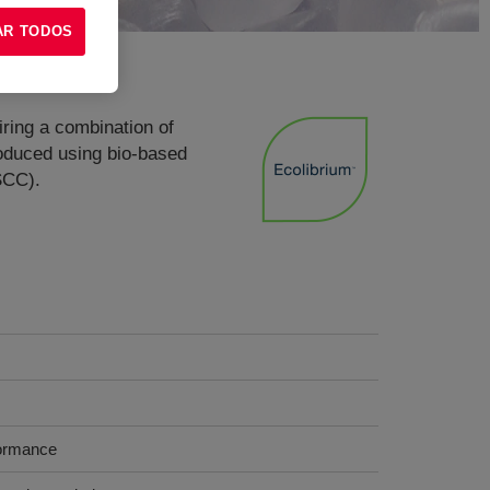
AR TODOS
iring a combination of
Produced using bio-based
SCC).
formance