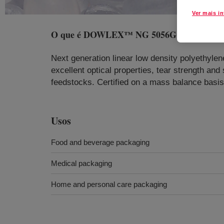
Ver mais i
O que é
DOWLEX™ NG 5056G REN Polyeth
Next generation linear low density polyethylene
excellent optical properties, tear strength an
feedstocks. Certified on a mass balance basis 
Usos
Food and beverage packaging
Medical packaging
Home and personal care packaging