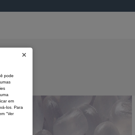
cê pode
lgumas
ies
r uma
licar em
ivá-los. Para
em “Ver