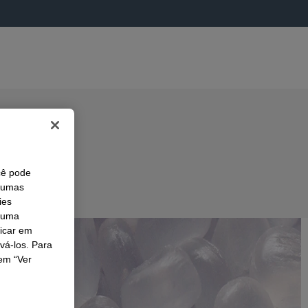
cê pode
lgumas
ies
r uma
licar em
ivá-los. Para
em “Ver