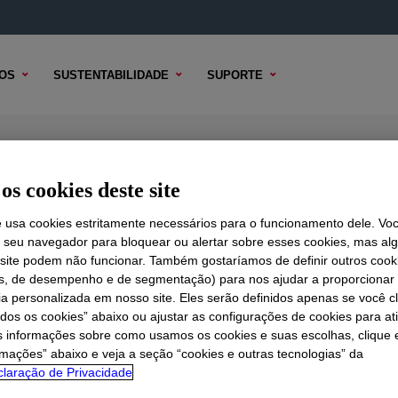
OS
SUSTENTABILIDADE
SUPORTE
yethylene Resin
os cookies deste site
e usa cookies estritamente necessários para o funcionamento dele. Vo
r seu navegador para bloquear ou alertar sobre esses cookies, mas a
 TÉCNICO
 site podem não funcionar. Também gostaríamos de definir outros cook
OPÇÕES DE AMOSTRA
OPÇÕES DE COMPRA
is, de desempenho e de segmentação) para nos ajudar a proporciona
ia personalizada em nosso site. Eles serão definidos apenas se você c
odos os cookies” abaixo ou ajustar as configurações de cookies para at
s informações sobre como usamos os cookies e suas escolhas, clique 
rmações” abaixo e veja a seção “cookies e outras tecnologias” da
laração de Privacidade