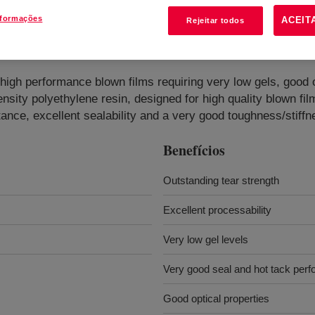
nformações
ACEIT
Rejeitar todos
ene Resin
?
 high performance blown films requiring very low gels, good 
density polyethylene resin, designed for high quality blown fi
stance, excellent sealability and a very good toughness/stiff
Benefícios
Outstanding tear strength
Excellent processability
Very low gel levels
Very good seal and hot tack per
Good optical properties