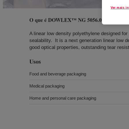
Ver mais i
O que é
DOWLEX™ NG 5056.01G Polyethyl
A linear low density polyethylene designed for
sealability. It is a next generation linear low 
good optical properties, outstanding tear resi
Usos
Food and beverage packaging
Medical packaging
Home and personal care packaging