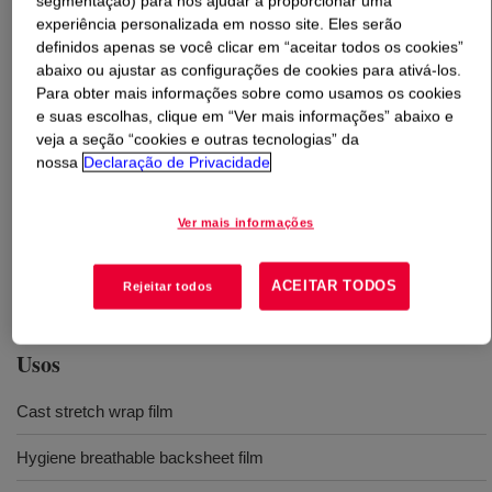
segmentação) para nos ajudar a proporcionar uma
experiência personalizada em nosso site. Eles serão
O que é
DOWLEX™ 2607G Polyethylene Resin
?
definidos apenas se você clicar em “aceitar todos os cookies”
abaixo ou ajustar as configurações de cookies para ativá-los.
Para obter mais informações sobre como usamos os cookies
A linear low density polyethylene for cast film, blown film,
e suas escolhas, clique em “Ver mais informações” abaixo e
and coextrusion equipment offering excellent
veja a seção “cookies e outras tecnologias” da
processability. Known for its excellent balance of
nossa
Declaração de Privacidade
processability, mechanical performance and
stretchability properties, it is a suitable cost-effective
Ver mais informações
solution for a range of application. This inludes baby and
adult incontinence diapers, feminine hygiene articles,
ACEITAR TODOS
artificial turf monofilament, and fibrillated turf yarns.
Rejeitar todos
Usos
Cast stretch wrap film
Hygiene breathable backsheet film