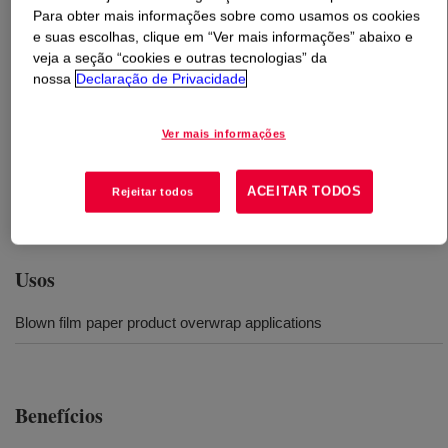
Para obter mais informações sobre como usamos os cookies
e suas escolhas, clique em “Ver mais informações” abaixo e
O que é
DOWLEX™ 2038.68G Polyethylene Resin
?
veja a seção “cookies e outras tecnologias” da
nossa
Declaração de Privacidade
Polietileno linear de baixa densidade para aplicação em
envoltórios de produtos de papel e aplicação em
Ver mais informações
embalagens moldadas por sopro. Possibilita alta
velocidade de processamento em matrizes com
aberturas estreitas.
ACEITAR TODOS
Rejeitar todos
Usos
Blown film paper product overwrap applications
Benefícios