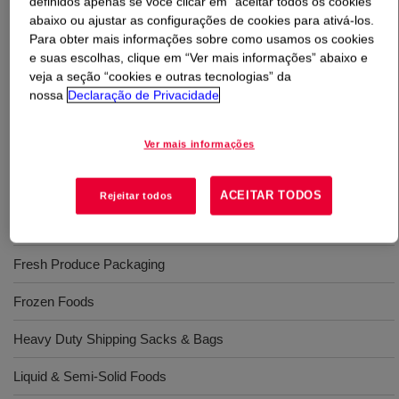
definidos apenas se você clicar em “aceitar todos os cookies”
abaixo ou ajustar as configurações de cookies para ativá-los.
O que é
DOWLEX™ 2021D Polyethylene Resin
?
Para obter mais informações sobre como usamos os cookies
e suas escolhas, clique em “Ver mais informações” abaixo e
veja a seção “cookies e outras tecnologias” da
Linear low density polyethylene with excellent tear
nossa
Declaração de Privacidade
strength, outstanding toughness and good processability
at narrow die gaps.
Ver mais informações
Usos
ACEITAR TODOS
Rejeitar todos
Dry Foods
Fresh Produce Packaging
Frozen Foods
Heavy Duty Shipping Sacks & Bags
Liquid & Semi-Solid Foods