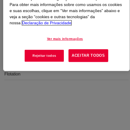
Para obter mais informações sobre como usamos os cookies
e suas escolhas, clique em “Ver mais informações” abaixo e
O que é
DOWFROTH™ 230 Flotation Frother
?
veja a seção “cookies e outras tecnologias” da
nossa
Declaração de Privacidade
A higher molecular weight Poly Glycol Ether (PGE)-
based frother that offers good performance for selectivity
Ver mais informações
and fine particle flotation.
ACEITAR TODOS
Rejeitar todos
Usos
Flotation