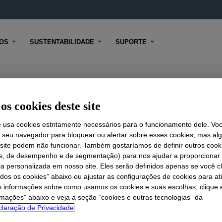
OS
SUSTENTABILIDADE
SUPORTE
col
os cookies deste site
e usa cookies estritamente necessários para o funcionamento dele. Vo
r seu navegador para bloquear ou alertar sobre esses cookies, mas a
 TÉCNICO
 site podem não funcionar. Também gostaríamos de definir outros cook
OPÇÕES DE AMOSTRA
OPÇÕES DE COMPRA
is, de desempenho e de segmentação) para nos ajudar a proporciona
ia personalizada em nosso site. Eles serão definidos apenas se você c
odos os cookies” abaixo ou ajustar as configurações de cookies para at
s informações sobre como usamos os cookies e suas escolhas, clique 
rmações” abaixo e veja a seção “cookies e outras tecnologias” da
el para este produto. Consulte nosso conteúdo técnico, op
laração de Privacidade
es.