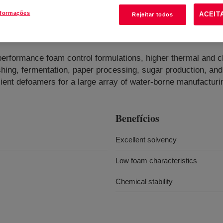
nformações
ACEIT
Rejeitar todos
erformance foam control formulations, higher thermal and chem
hing, fermentation, paper processing, sugar production, and
ficient defoamers for a large array of water-borne manufactu
Benefícios
Excellent solvency
Low foam characteristics
Chemical stability