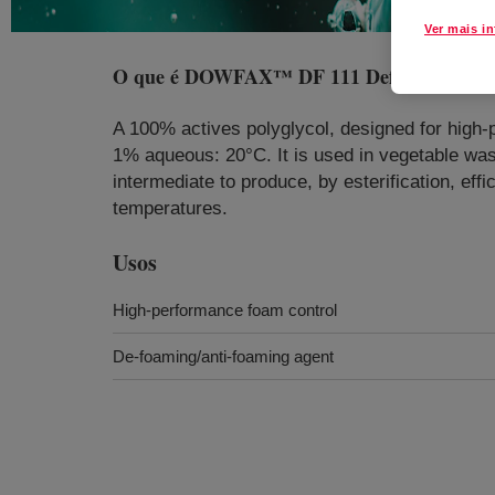
Ver mais i
O que é
DOWFAX™ DF 111 Defoamer
?
A 100% actives polyglycol, designed for high-p
1% aqueous: 20°C. It is used in vegetable was
intermediate to produce, by esterification, ef
temperatures.
Usos
High-performance foam control
De-foaming/anti-foaming agent