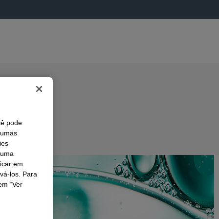
cê pode
lgumas
ies
r uma
licar em
ivá-los. Para
em “Ver