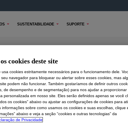
OS
SUSTENTABILIDADE
SUPORTE
er
os cookies deste site
e usa cookies estritamente necessários para o funcionamento dele. Vo
r seu navegador para bloquear ou alertar sobre esses cookies, mas a
 TÉCNICO
 site podem não funcionar. Também gostaríamos de definir outros cook
OPÇÕES DE AMOSTRA
OPÇÕES DE COMPRA
is, de desempenho e de segmentação) para nos ajudar a proporciona
ia personalizada em nosso site. Eles serão definidos apenas se você c
odos os cookies” abaixo ou ajustar as configurações de cookies para at
s informações sobre como usamos os cookies e suas escolhas, clique 
rmações” abaixo e veja a seção “cookies e outras tecnologias” da
laração de Privacidade