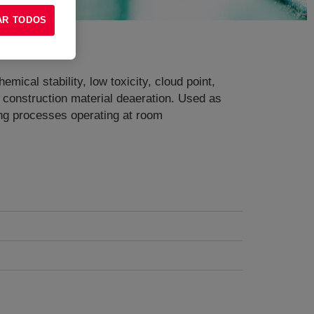
AR TODOS
ical stability, low toxicity, cloud point,
 construction material deaeration. Used as
ring processes operating at room