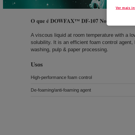
Ver mais i
O que é
DOWFAX™ DF-107 Nonionic Surfa
A viscous liquid at room temperature with a low
solubility. It is an efficient foam control agen
washing, pulp & paper processing.
Usos
High-performance foam control
De-foaming/anti-foaming agent