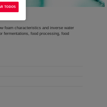
AR TODOS
 low foam characteristics and inverse water
 for fermentations, food processing, food