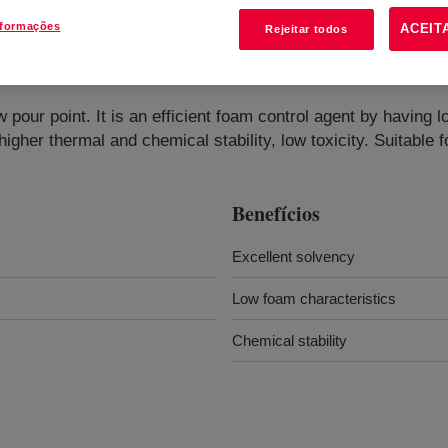
nformações
ACEIT
Rejeitar todos
ctant
?
 pour point. It is an efficient foam control agent by having
t, higher thermal and chemical stability, low toxicity. Suitable
Benefícios
Excellent solvency
Low foam characteristics
Chemical stability