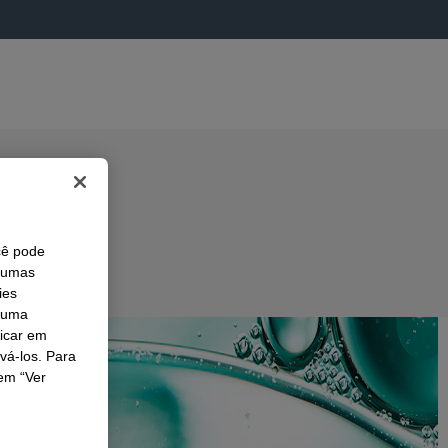
cê pode
lgumas
ies
r uma
licar em
ivá-los. Para
em “Ver