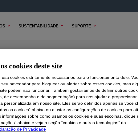
OS
SUSTENTABILIDADE
SUPORTE
 Surfactant
os cookies deste site
e usa cookies estritamente necessários para o funcionamento dele. Vo
r seu navegador para bloquear ou alertar sobre esses cookies, mas a
 TÉCNICO
 site podem não funcionar. Também gostaríamos de definir outros cook
OPÇÕES DE AMOSTRA
OPÇÕES DE COMPRA
is, de desempenho e de segmentação) para nos ajudar a proporciona
ia personalizada em nosso site. Eles serão definidos apenas se você c
odos os cookies” abaixo ou ajustar as configurações de cookies para at
s informações sobre como usamos os cookies e suas escolhas, clique 
rmações” abaixo e veja a seção “cookies e outras tecnologias” da
laração de Privacidade