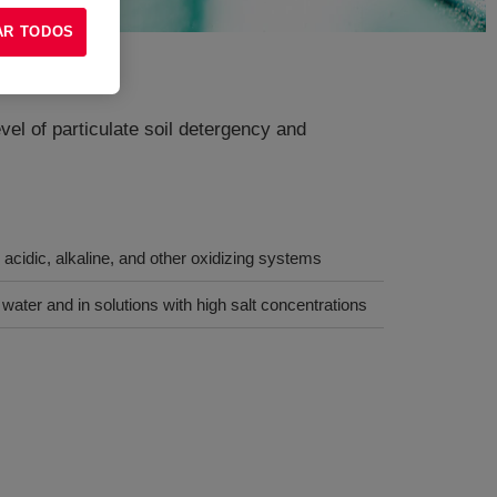
AR TODOS
evel of particulate soil detergency and
in acidic, alkaline, and other oxidizing systems
ater and in solutions with high salt concentrations