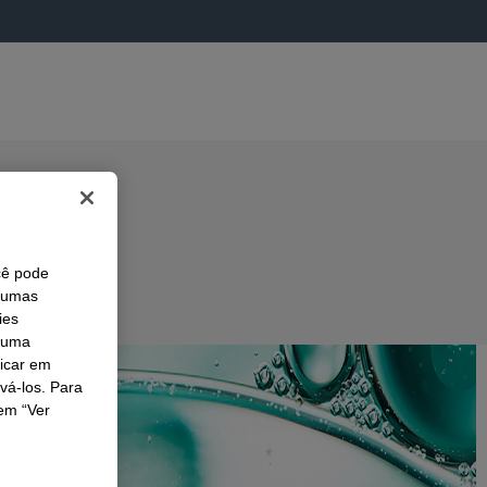
cê pode
lgumas
ies
r uma
licar em
ivá-los. Para
em “Ver