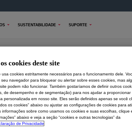
OS
SUSTENTABILIDADE
SUPORTE
urfactant
os cookies deste site
e usa cookies estritamente necessários para o funcionamento dele. Vo
r seu navegador para bloquear ou alertar sobre esses cookies, mas a
 TÉCNICO
 site podem não funcionar. Também gostaríamos de definir outros cook
OPÇÕES DE AMOSTRA
OPÇÕES DE COMPRA
is, de desempenho e de segmentação) para nos ajudar a proporciona
ia personalizada em nosso site. Eles serão definidos apenas se você c
odos os cookies” abaixo ou ajustar as configurações de cookies para at
s informações sobre como usamos os cookies e suas escolhas, clique 
rmações” abaixo e veja a seção “cookies e outras tecnologias” da
laração de Privacidade