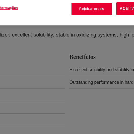
nformações
ACEIT
Rejeitar todos
nt
?
izer, excellent solubility, stable in oxidizing systems, high l
Benefícios
Excellent solubility and stability 
Outstanding performance in hard w