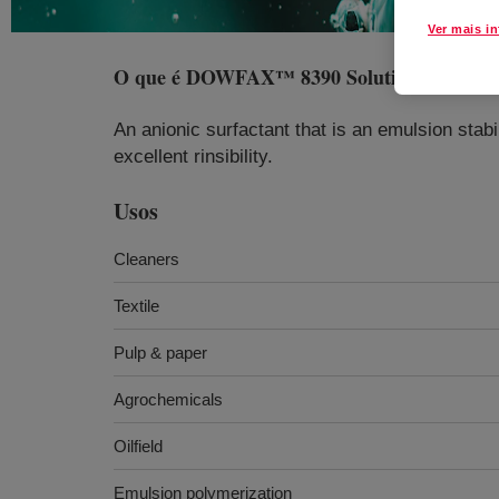
Ver mais i
O que é
DOWFAX™ 8390 Solution Surfacta
An anionic surfactant that is an emulsion stabil
excellent rinsibility.
Usos
Cleaners
Textile
Pulp & paper
Agrochemicals
Oilfield
Emulsion polymerization