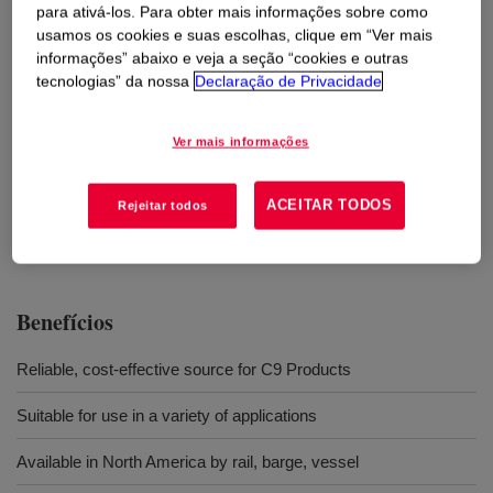
para ativá-los. Para obter mais informações sobre como
usamos os cookies e suas escolhas, clique em “Ver mais
Usos
informações” abaixo e veja a seção “cookies e outras
tecnologias” da nossa
Declaração de Privacidade
Cyclo-aliphatic resins
Ver mais informações
Production of C9 aromatic-based resins, C5/C9-based resins
and high-purity DCPD for concrete curing additives, floor-tiles,
foundry core binding, hot melt pressure sensitive adhesives,
ACEITAR TODOS
Rejeitar todos
rubber, paints, paper sizing, printing
Benefícios
Reliable, cost-effective source for C9 Products
Suitable for use in a variety of applications
Available in North America by rail, barge, vessel