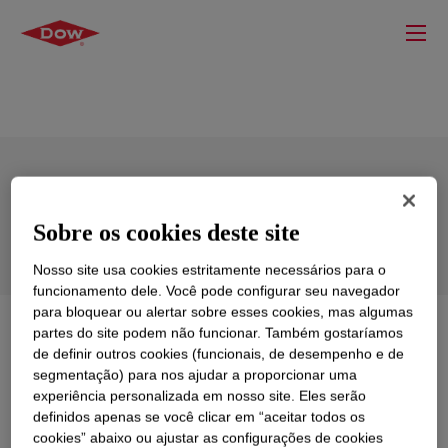
DOW™ Resin Oil 80
Sobre os cookies deste site
Nosso site usa cookies estritamente necessários para o
funcionamento dele. Você pode configurar seu navegador
para bloquear ou alertar sobre esses cookies, mas algumas
O que é
DOW™ Resin Oil 80
?
partes do site podem não funcionar. Também gostaríamos
de definir outros cookies (funcionais, de desempenho e de
segmentação) para nos ajudar a proporcionar uma
A mixture of (mainly unsaturated) C9 and C12
experiência personalizada em nosso site. Eles serão
components rich in dicyclopentadiene, indene and
definidos apenas se você clicar em “aceitar todos os
methylstyrenes (vinyltoluenes).
cookies” abaixo ou ajustar as configurações de cookies