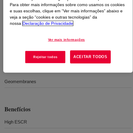
Para obter mais informações sobre como usamos os cookies
e suas escolhas, clique em “Ver mais informações” abaixo e
O que é
DOW™ NG 6895 Medium Density
veja a seção “cookies e outras tecnologias” da
Polyethylene Resin
?
nossa
Declaração de Privacidade
Resina de polietileno de média densidade desenhada
Ver mais informações
para aplicação em filmes de geomembranas.
ACEITAR TODOS
Rejeitar todos
Usos
Geomembranes
Benefícios
High ESCR