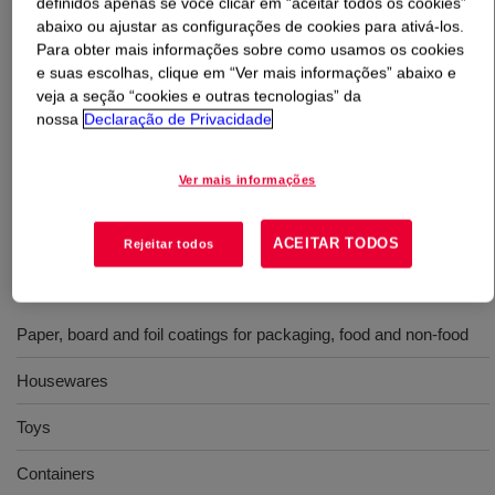
definidos apenas se você clicar em “aceitar todos os cookies”
abaixo ou ajustar as configurações de cookies para ativá-los.
O que é
Resina DOW™ PEBD PG 7008
?
Para obter mais informações sobre como usamos os cookies
e suas escolhas, clique em “Ver mais informações” abaixo e
veja a seção “cookies e outras tecnologias” da
Designed to exhibit good processability, balanced
nossa
Declaração de Privacidade
physical properties, good rigidity and surface gloss, and
excellent organoleptics when it is properly injection
Ver mais informações
molded. Applications: - Housewares - Toys - Containers -
Caps
ACEITAR TODOS
Rejeitar todos
Usos
Paper, board and foil coatings for packaging, food and non-food
Housewares
Toys
Containers