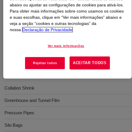
abaixo ou ajustar as configurações de cookies para ativá-los.
Para obter mais informações sobre como usamos os cookies
O que é
Resina DOW™ PEBD 204M
?
e suas escolhas, clique em “Ver mais informações” abaixo e
veja a seção “cookies e outras tecnologias” da
Polietileno de baixa densidade com alta resistência do
nossa
Declaração de Privacidade
fundido, resultando em excelente estabilidade de balão e
ótima processabilidade. Possui excelente balanço de
Ver mais informações
propriedades mecânicas. Aditivo deslizante.
ACEITAR TODOS
Rejeitar todos
Usos
Collation Shrink
Greenhouse and Tunnel Film
Pressure Pipes
Silo Bags