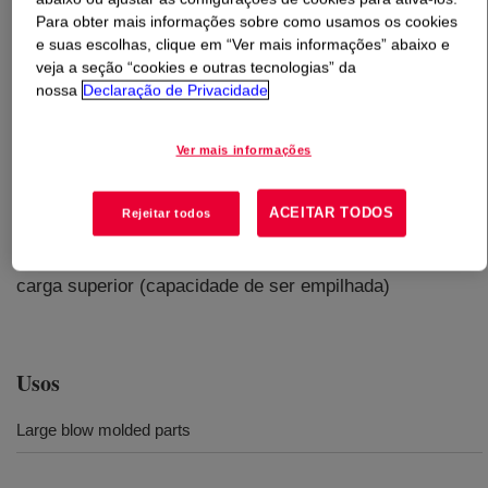
Para obter mais informações sobre como usamos os cookies
e suas escolhas, clique em “Ver mais informações” abaixo e
O que é
DOW™ HDPE LP 8000 HD High Density
veja a seção “cookies e outras tecnologias” da
Polyethylene Resin
?
nossa
Declaração de Privacidade
Uma resina que oferece boa processabilidade e
Ver mais informações
excelente resistência à fusão do parison, o que contribui
para uniformizar a espessura da parede em peças
grandes. Os recipientes moldados com esta resina
ACEITAR TODOS
Rejeitar todos
apresentam excelente resistência a rachaduras por
estresse ambiental (ESCR), resistência ao impacto e
carga superior (capacidade de ser empilhada)
Usos
Large blow molded parts