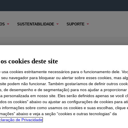
OS
SUSTENTABILIDADE
SUPORTE
ar Low Density Polyethylene Resin
os cookies deste site
e usa cookies estritamente necessários para o funcionamento dele. Vo
r seu navegador para bloquear ou alertar sobre esses cookies, mas a
 site podem não funcionar. Também gostaríamos de definir outros cook
DO TÉCNICO
OPÇÕES DE AMOSTRA
OPÇÕES DE COMPRA
is, de desempenho e de segmentação) para nos ajudar a proporciona
ia personalizada em nosso site. Eles serão definidos apenas se você c
odos os cookies” abaixo ou ajustar as configurações de cookies para at
s informações sobre como usamos os cookies e suas escolhas, clique 
rmações” abaixo e veja a seção “cookies e outras tecnologias” da
laração de Privacidade