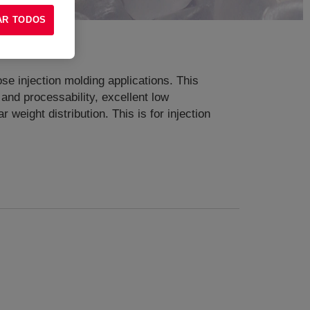
AR TODOS
e injection molding applications. This
and processability, excellent low
weight distribution. This is for injection