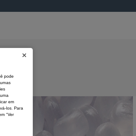
cê pode
lgumas
ies
r uma
licar em
ivá-los. Para
em “Ver