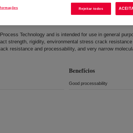
nformações
ACEIT
Rejeitar todos
Density Polyethylene Resin
?
ocess Technology and is intended for use in general purpos
ct strength, rigidity, environmental stress crack resistance 
rack resistance and processability, and very narrow molecular 
Benefícios
Good processability