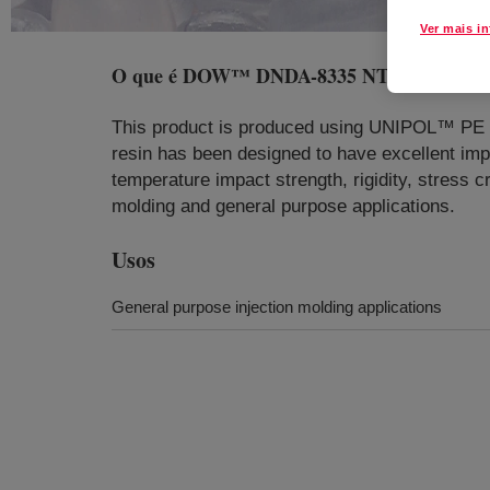
Ver mais i
O que é
DOW™ DNDA-8335 NT 7 Linear Low 
This product is produced using UNIPOL™ PE Pr
resin has been designed to have excellent impa
temperature impact strength, rigidity, stress c
molding and general purpose applications.
Usos
General purpose injection molding applications