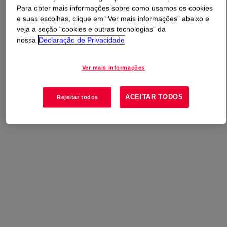
Para obter mais informações sobre como usamos os cookies
e suas escolhas, clique em “Ver mais informações” abaixo e
O que é
DOW™ CR 9-101
?
veja a seção “cookies e outras tecnologias” da
nossa
Declaração de Privacidade
Solvent-free coreactant used in combination with
adhesive systems in flexible packaging applications.
Ver mais informações
ACEITAR TODOS
Rejeitar todos