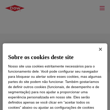
DOW™ Aromatic Oil
Sobre os cookies deste site
Nosso site usa cookies estritamente necessários para o
funcionamento dele. Você pode configurar seu navegador
para bloquear ou alertar sobre esses cookies, mas algumas
O que é
DOW™ Aromatic Oil
?
partes do site podem não funcionar. Também gostaríamos
de definir outros cookies (funcionais, de desempenho e de
segmentação) para nos ajudar a proporcionar uma
Fuel oil blending component products that are mixtures
experiência personalizada em nosso site. Eles serão
of (mainly aromatic) C9 to C15 components. Rich in
definidos apenas se você clicar em “aceitar todos os
indene, methylindenes and naphthalene.
cookies” abaixo ou ajustar as configurações de cookies