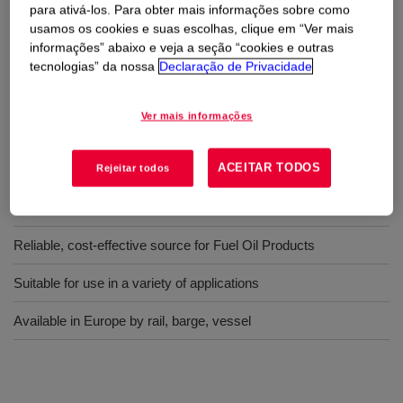
para ativá-los. Para obter mais informações sobre como
usamos os cookies e suas escolhas, clique em “Ver mais
Usos
informações” abaixo e veja a seção “cookies e outras
tecnologias” da nossa
Declaração de Privacidade
Bunker fuel or fluxant blending
Ver mais informações
Benefícios
ACEITAR TODOS
Rejeitar todos
Low sulfur levels
Reliable, cost-effective source for Fuel Oil Products
Suitable for use in a variety of applications
Available in Europe by rail, barge, vessel