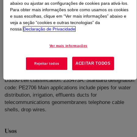
abaixo ou ajustar as configurações de cookies para ativá-los.
Para obter mais informações sobre como usamos os cookies
O que é
DOW™ 8818 Medium Density Polyethylene
e suas escolhas, clique em “Ver mais informações” abaixo e
Resin
?
veja a seção “cookies e outras tecnologias” da
nossa
Declaração de Privacidade
MDPE 8818 is a 1-hexene copolymer medium density
resin. Exhibits good processability, excellent stress
Ver mais informações
cracking resistance (ESCR), impact resistant and good
performance at low temperatures. The long term
ACEITAR TODOS
Rejeitar todos
hydrostatic strength (LTHS) at 20°C is greater than 8
MPa, classifies as PE80 according to ISO 9080. ASTM
D3350 cell classification: 235473A. Standard designation
code: PE2706 Main applications include pipes for water
distribution, irrigation, effluents ducts for
telecommunications geomembranes telephone cable
shells, drop wires.
Usos