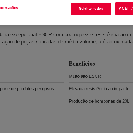
nformações
ACEIT
Rejeitar todos
hylene Resin
?
mbina excepcional ESCR com boa rigidez e resistência ao i
bricação de peças sopradas de médio volume, até aproximadam
Benefícios
Muito alto ESCR
orte de produtos perigosos
Elevada resistência ao impacto
Produção de bombonas de 20L