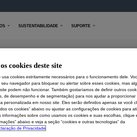
OS
SUSTENTABILIDADE
SUPORTE
 Polyethylene Resin
os cookies deste site
e usa cookies estritamente necessários para o funcionamento dele. Vo
r seu navegador para bloquear ou alertar sobre esses cookies, mas a
 TÉCNICO
 site podem não funcionar. Também gostaríamos de definir outros cook
OPÇÕES DE AMOSTRA
OPÇÕES DE COMPRA
is, de desempenho e de segmentação) para nos ajudar a proporciona
ia personalizada em nosso site. Eles serão definidos apenas se você c
odos os cookies” abaixo ou ajustar as configurações de cookies para at
s informações sobre como usamos os cookies e suas escolhas, clique 
rmações” abaixo e veja a seção “cookies e outras tecnologias” da
laração de Privacidade