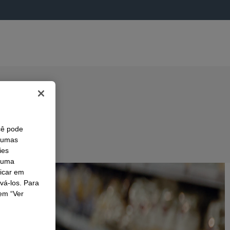
cê pode
lgumas
ies
r uma
licar em
ivá-los. Para
em “Ver