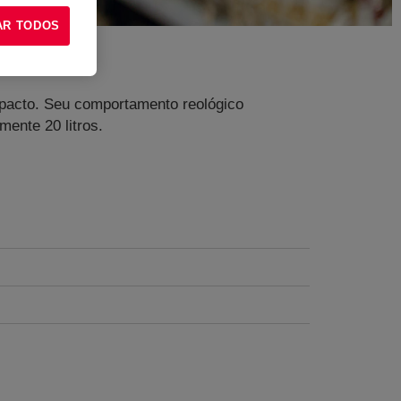
AR TODOS
mpacto. Seu comportamento reológico
ente 20 litros.