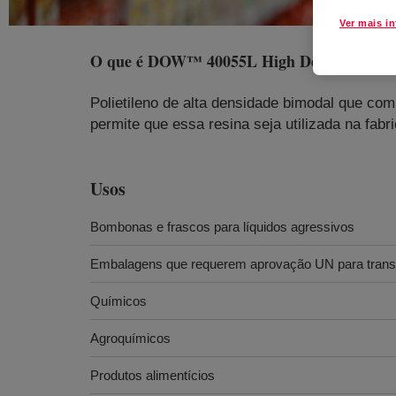
Ver mais i
O que é
DOW™ 40055L High Density Polyet
Polietileno de alta densidade bimodal que co
permite que essa resina seja utilizada na fa
Usos
Bombonas e frascos para líquidos agressivos
Embalagens que requerem aprovação UN para transp
Químicos
Agroquímicos
Produtos alimentícios