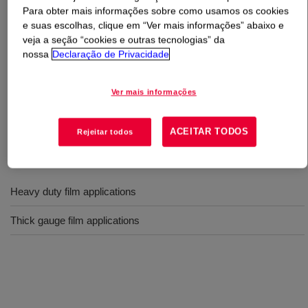
Para obter mais informações sobre como usamos os cookies
e suas escolhas, clique em “Ver mais informações” abaixo e
O que é
DOW™ 133A Low Density Polyethylene
veja a seção “cookies e outras tecnologias” da
Resin
?
nossa
Declaração de Privacidade
A medium anti-block resin for heavy duty film
Ver mais informações
applications. Optimum gauge range: 2.0-6.0 mil. Used for
thick gauge film applications.
ACEITAR TODOS
Rejeitar todos
Usos
Heavy duty film applications
Thick gauge film applications