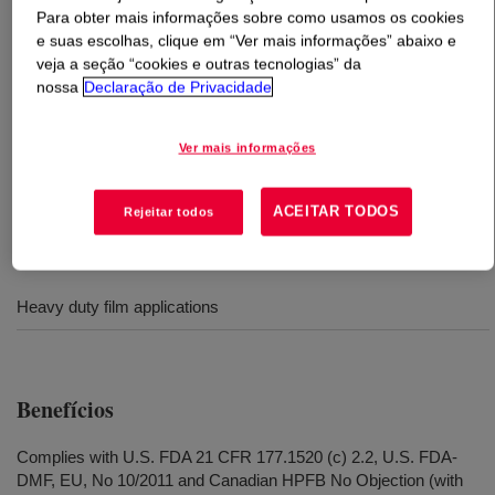
Para obter mais informações sobre como usamos os cookies
e suas escolhas, clique em “Ver mais informações” abaixo e
O que é
DOW™ 132I Low Density Polyethylene Resin
?
veja a seção “cookies e outras tecnologias” da
nossa
Declaração de Privacidade
Polietileno de baixa densidade para aplicações em filmes
pesados. É usado em filmes termo-encolhíveis (Collation
Ver mais informações
Shrink)e sacarias (HDSS).
ACEITAR TODOS
Rejeitar todos
Usos
Heavy duty film applications
Benefícios
Complies with U.S. FDA 21 CFR 177.1520 (c) 2.2, U.S. FDA-
DMF, EU, No 10/2011 and Canadian HPFB No Objection (with