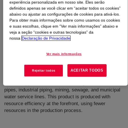
experiência personalizada em nosso site. Eles serão
definidos apenas se você clicar em “aceitar todos os cookies”
O que é
CONTINUUM™ DGDA-2490 NT Resina de
abaixo ou ajustar as configurações de cookies para ativá-los.
Polietileno Bimodal
?
Para obter mais informações sobre como usamos os cookies
e suas escolhas, clique em “Ver mais informações” abaixo e
veja a seção “cookies e outras tecnologias” da
nossa
Declaração de Privacidade
Ver mais informações
Utilized for pipe applications where long-term hydrostatic
strength combined with outstanding resistance to slow
ACEITAR TODOS
Rejeitar todos
crack growth and rapid crack propagation is desired.
Suitable applications include natural gas distribution
pipes, industrial piping, mining, sewage, and municipal
water service lines. This product is produced with
resource efficiency at the forefront, using fewer
resources in the production process.