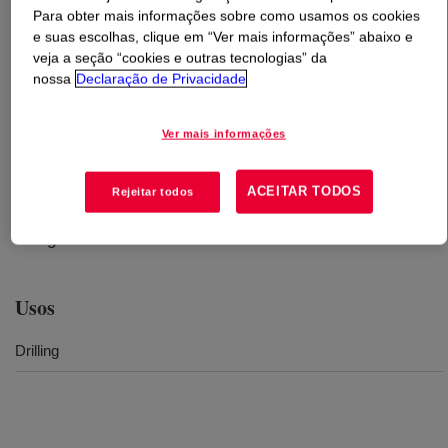
Para obter mais informações sobre como usamos os cookies
e suas escolhas, clique em “Ver mais informações” abaixo e
O que é
CELLOSIZE™ Hydroxyethyl Cellulose QP-
veja a seção “cookies e outras tecnologias” da
100 MH Europe
?
nossa
Declaração de Privacidade
Highest molecular weight cellulosic polymer offered.
Ver mais informações
Used as a modifier, altering pulp and mineral surfaces to
enhance the selectivity of the flotation process.
Promotes multiple and complex interactions because it
ACEITAR TODOS
Rejeitar todos
can affect properties in all three interfaces: solid, liquid
and gas.
Usos
Drilling