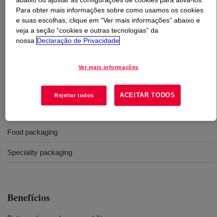
Para obter mais informações sobre como usamos os cookies
e suas escolhas, clique em “Ver mais informações” abaixo e
O que é
CEFOR™ 1211P Polyethylene Resin
?
veja a seção “cookies e outras tecnologias” da
nossa
Declaração de Privacidade
Butane linear low density polyethylene for general blown
film applications.
Ver mais informações
Usos
ACEITAR TODOS
Rejeitar todos
Industrial packaging
Food packaging
Speciality packaging
Benefícios