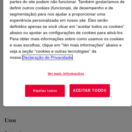
partes do site podem não funcionar. Também gostaríamos de
definir outros cookies (funcionais, de desempenho e de
O que é
CARBOWAX™ Polyethylene Glycol 8000
segmentação) para nos ajudar a proporcionar uma
Powder
?
experiência personalizada em nosso site. Eles serão
definidos apenas se você clicar em “aceitar todos os cookies”
abaixo ou ajustar as configurações de cookies para ativá-los.
Para obter mais informações sobre como usamos os cookies
e suas escolhas, clique em “Ver mais informações” abaixo e
veja a seção “cookies e outras tecnologias” da
nossa
Declaração de Privacidade
A solid, powder form of water soluble Polyethylene
Glycol polymer that provides enhanced solvency,
Ver mais informações
lubricity, hygroscopicity and other important functional
properties in a wide range of formulations. INCI Name:
ACEITAR TODOS
Rejeitar todos
PEG-180. Considered readily biodegradable based on
testing with OECD 301F.
Usos