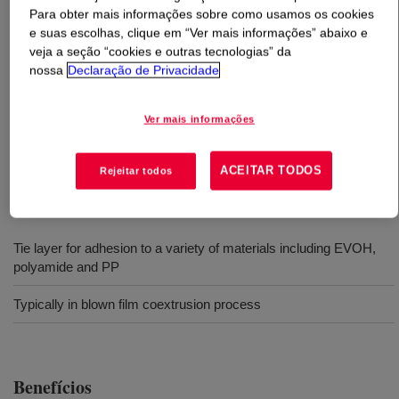
Para obter mais informações sobre como usamos os cookies
e suas escolhas, clique em “Ver mais informações” abaixo e
O que é
BYNEL™ 50E571 Adhesive Resin
?
veja a seção “cookies e outras tecnologias” da
nossa
Declaração de Privacidade
Anhydride-modified polypropylene resin. Available in
pellet form for use in conventional extrusion and
Ver mais informações
coextrusion equipment designed to process
polypropylene (PP) resins.
ACEITAR TODOS
Rejeitar todos
Usos
Tie layer for adhesion to a variety of materials including EVOH,
polyamide and PP
Typically in blown film coextrusion process
Benefícios