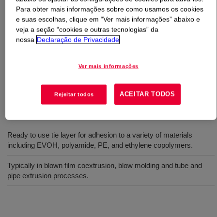
Para obter mais informações sobre como usamos os cookies
e suas escolhas, clique em “Ver mais informações” abaixo e
O que é
BYNEL™ 40E529 Adhesive Resin
?
veja a seção “cookies e outras tecnologias” da
nossa
Declaração de Privacidade
Anhydride-modified, high-density polyethylene resin.
Available in pellet form for use in conventional extrusion
Ver mais informações
and coextrusion equipment designed to process
polyethylene (PE) resins.
ACEITAR TODOS
Rejeitar todos
Usos
Ready to use tie layer for adhesion to a variety of materials
including EVOH, polyamide, PE, and ethylene copolymers.
Typically in blown film coextrusion, blow molding and tube and
pipe extrusion processes.