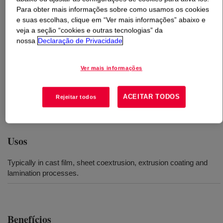
Para obter mais informações sobre como usamos os cookies
e suas escolhas, clique em “Ver mais informações” abaixo e
O que é
BYNEL™ 21E883 Adhesive Resin
?
veja a seção “cookies e outras tecnologias” da
nossa
Declaração de Privacidade
Anhydride modified ethylene acrylate resin. Contains a
thermally stable ester which makes it functional in higher
Ver mais informações
temperature coextrusion processing conditions. Available
in pellet form for use in conventional extrusion and
coextrusion equipment designed to process polyethylene
ACEITAR TODOS
Rejeitar todos
(PE) resins.
Usos
Typically in cast film, sheet coextrusion, extrusion coating and
lamination processes.
Benefícios