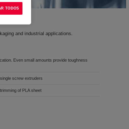
AR TODOS
aging and industrial applications.
ication. Even small amounts provide toughness
 single screw extruders
 trimming of PLA sheet