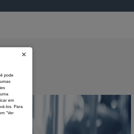
cê pode
lgumas
ies
r uma
licar em
ivá-los. Para
em “Ver