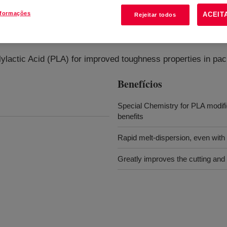
nformações
ACEIT
Rejeitar todos
ylactic Acid (PLA) for improved toughness properties in pack
Benefícios
Special Chemistry for PLA modif
benefits
Rapid melt-dispersion, even with
Greatly improves the cutting and