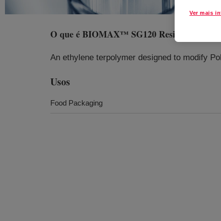
Ver mais i
O que é
BIOMAX™ SG120 Resin Modifier
?
An ethylene terpolymer designed to modify Pol
Usos
Food Packaging