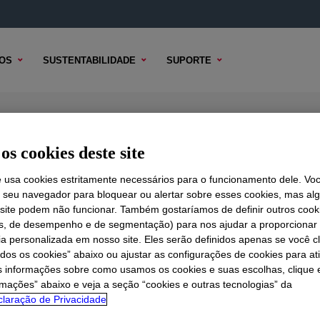
OS
SUSTENTABILIDADE
SUPORTE
difier
os cookies deste site
e usa cookies estritamente necessários para o funcionamento dele. Vo
r seu navegador para bloquear ou alertar sobre esses cookies, mas a
 TÉCNICO
 site podem não funcionar. Também gostaríamos de definir outros cook
OPÇÕES DE AMOSTRA
OPÇÕES DE COMPRA
is, de desempenho e de segmentação) para nos ajudar a proporciona
ia personalizada em nosso site. Eles serão definidos apenas se você c
odos os cookies” abaixo ou ajustar as configurações de cookies para at
s informações sobre como usamos os cookies e suas escolhas, clique 
rmações” abaixo e veja a seção “cookies e outras tecnologias” da
laração de Privacidade