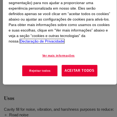
segmentação) para nos ajudar a proporcionar uma
experiência personalizada em nosso site. Eles serão
O que é
BETAFOAM™ Acoustical Foam Systems
?
definidos apenas se você clicar em “aceitar todos os cookies”
abaixo ou ajustar as configurações de cookies para ativá-los.
BETAFOAM™ é uma espuma preenchedora que oferece
Para obter mais informações sobre como usamos os cookies
e suas escolhas, clique em “Ver mais informações” abaixo e
melhor desempenho NVH (ruído, vibração e aspereza)
veja a seção “cookies e outras tecnologias” da
em veículos com Motores de Combustão Interna (ICE) e
nossa
Declaração de Privacidade
veículos elétricos (EV). As espumas acústicas
BETAFOAM™ proporcionam proteção eficiente contra
ruídos que se propagam pelo ar, melhorando o
Ver mais informações
desempenho acústico geral do veículo quando
comparado a outras tecnologias de abafamento de
ACEITAR TODOS
Rejeitar todos
ruídos.
Usos
Cavity fill for noise, vibration, and harshness purposes to reduce:
Road noise