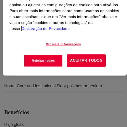
abaixo ou ajustar as configurações de cookies para ativá-los.
Para obter mais informações sobre como usamos os cookies
O que é
ASR PLUS™ S25 Resin
?
e suas escolhas, clique em “Ver mais informações” abaixo e
veja a seção “cookies e outras tecnologias” da
Outstanding Leveling, High Gloss. A solution alkali-
nossa
Declaração de Privacidade
soluble polymer supplied in the ammonium form that,
when incorporated in a floor polish, exhibits outstanding
Ver mais informações
leveling, high gloss and high wear, along with ease of use
and low color.
ACEITAR TODOS
Rejeitar todos
Usos
Home Care and Institutional Floor polishes or sealers
Benefícios
High gloss