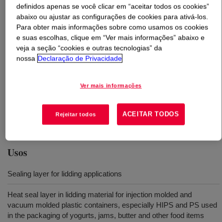
definidos apenas se você clicar em “aceitar todos os cookies”
abaixo ou ajustar as configurações de cookies para ativá-los.
O que é
APPEEL™ 53071 Peelable Resin
?
Para obter mais informações sobre como usamos os cookies
e suas escolhas, clique em “Ver mais informações” abaixo e
A modified ethylene vinyl acetate copolymer resin
veja a seção “cookies e outras tecnologias” da
designed to function as a sealing layer for lidding
nossa
Declaração de Privacidade
applications. It is most often suggested to provide strong
peelable seals to polypropylene, and moderate seals to
Ver mais informações
polystyrene, polyester, PVC and is available in pellet
form for use in conventional extrusion or coextrusion
ACEITAR TODOS
Rejeitar todos
equipment designed to process polyethylene resins.
Usos
Sealing layer for lidding applications
Heat seal layer in lidding material for injection molded and
vacuum molded plastic containers, especially HIPS and PS used
in the packaging of yogurts, jams, butter and other food items