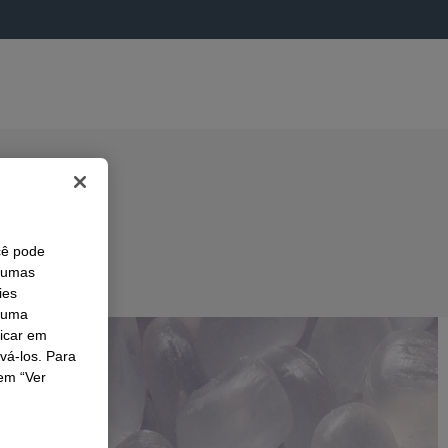
cê pode
lgumas
ies
r uma
licar em
ivá-los. Para
em “Ver