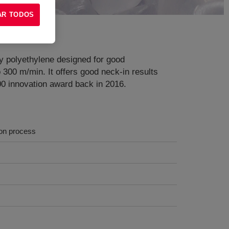
AR TODOS
y polyethylene designed for good
 300 m/min. It offers good neck-in results
00 innovation award back in 2016.
ion process