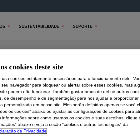
OS
SUSTENTABILIDADE
SUPORTE
rmance LDPE
os cookies deste site
e usa cookies estritamente necessários para o funcionamento dele. Vo
r seu navegador para bloquear ou alertar sobre esses cookies, mas a
 TÉCNICO
 site podem não funcionar. Também gostaríamos de definir outros cook
OPÇÕES DE AMOSTRA
OPÇÕES DE COMPRA
is, de desempenho e de segmentação) para nos ajudar a proporciona
ia personalizada em nosso site. Eles serão definidos apenas se você c
odos os cookies” abaixo ou ajustar as configurações de cookies para at
s informações sobre como usamos os cookies e suas escolhas, clique 
rmações” abaixo e veja a seção “cookies e outras tecnologias” da
laração de Privacidade