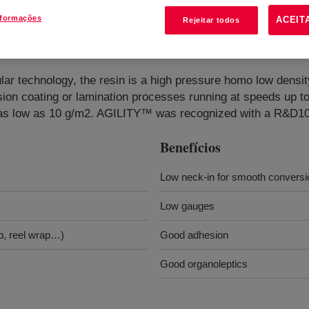
nformações
ACEIT
Rejeitar todos
 LDPE
?
r technology, the resin is a high pressure homo low densit
ion coating or lamination processes running at speeds up to
ts as low as 10 g/m2. AGILITY™ was recognized with a R&D1
Benefícios
Low neck-in for smooth convers
Low gauges
p, reel wrap…)
Good adhesion
Good organoleptics