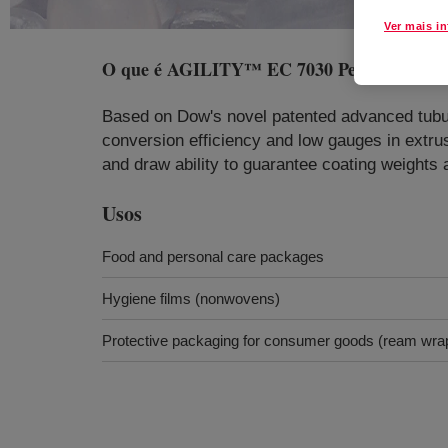
Ver mais i
O que é
AGILITY™ EC 7030 Performance
Based on Dow's novel patented advanced tubula
conversion efficiency and low gauges in extrus
and draw ability to guarantee coating weigh
Usos
Food and personal care packages
Hygiene films (nonwovens)
Protective packaging for consumer goods (ream wra