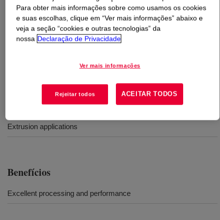
Para obter mais informações sobre como usamos os cookies
e suas escolhas, clique em “Ver mais informações” abaixo e
O que é
AFFINITY™ PF 1766 Polyolefin Plastomer
?
veja a seção “cookies e outras tecnologias” da
nossa
Declaração de Privacidade
It is an ethylene based plastomer, offers excellent
processing and performance in extrusion applications
Ver mais informações
targeting for CPP film.
ACEITAR TODOS
Rejeitar todos
Usos
Extrusion applications
Benefícios
Excellent processing and performance