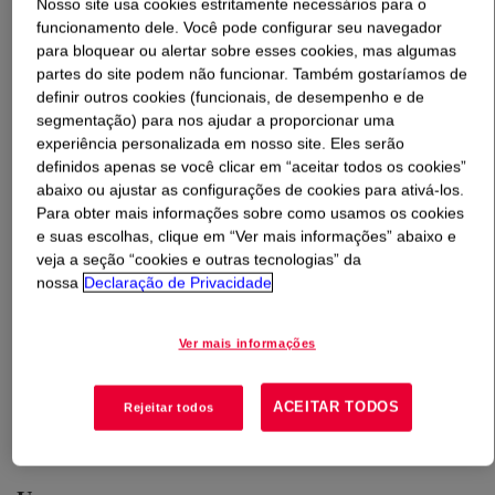
Nosso site usa cookies estritamente necessários para o
funcionamento dele. Você pode configurar seu navegador
O que é
ACUSOL™ 880 Rheology Modifier
?
para bloquear ou alertar sobre esses cookies, mas algumas
partes do site podem não funcionar. Também gostaríamos de
definir outros cookies (funcionais, de desempenho e de
A hydrophobically modified ethylene oxide urethane
segmentação) para nos ajudar a proporcionar uma
(HEURs) thickener and stabilizer used in detergent
experiência personalizada em nosso site. Eles serão
formulations for household and I&I applications. From
definidos apenas se você clicar em “aceitar todos os cookies”
acidic formulations to those containing hydrogen
abaixo ou ajustar as configurações de cookies para ativá-los.
peroxide, ACUSOL™ 880 Rheolgy Modifier/Stabilizer’s
Para obter mais informações sobre como usamos os cookies
non-ionic nature allows for excellent chemical
e suas escolhas, clique em “Ver mais informações” abaixo e
veja a seção “cookies e outras tecnologias” da
compatibility to help manufacturers save time and
nossa
Declaração de Privacidade
money. ACUSOL™ 880 Rheology Modifier/Stabilizer is
compatible with a wide range of formulations for
household and industrial cleaning products, including
Ver mais informações
fabric softener, toilet bowl cleaner, metal
cleaner/brightener, rust remover and hydrogen peroxide
ACEITAR TODOS
Rejeitar todos
bleach.