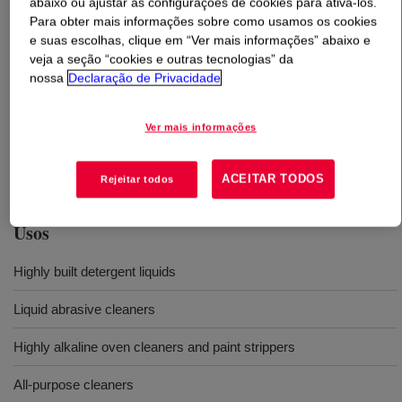
abaixo ou ajustar as configurações de cookies para ativá-los.
Para obter mais informações sobre como usamos os cookies
O que é
ACUSOL™ 823 CN (63006113)
?
e suas escolhas, clique em “Ver mais informações” abaixo e
veja a seção “cookies e outras tecnologias” da
nossa
Declaração de Privacidade
A HASE anionic associative rheology modifier and
stabilizer that contains hydrophobic groups which
provide superior thickening and stabilization power, and
Ver mais informações
is especially effective in formulations having high
electrolyte content.
ACEITAR TODOS
Rejeitar todos
Usos
Highly built detergent liquids
Liquid abrasive cleaners
Highly alkaline oven cleaners and paint strippers
All-purpose cleaners