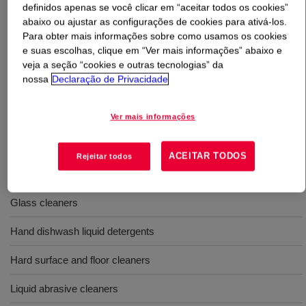
definidos apenas se você clicar em “aceitar todos os cookies”
abaixo ou ajustar as configurações de cookies para ativá-los.
O que é
ACUSOL™ 820 Polymer
?
Para obter mais informações sobre como usamos os cookies
e suas escolhas, clique em “Ver mais informações” abaixo e
A Hydrophobically modified Alkali Soluble acrylic polymer
veja a seção “cookies e outras tecnologias” da
nossa
Declaração de Privacidade
Emulsion (HASE) with unusually high aqueous thickening
and stabilizing efficiency.
Ver mais informações
Usos
ACEITAR TODOS
Rejeitar todos
Emulsion cleaners
Glass cleaners
Hand dishwash liquid detergents
Hard surface and floor cleaners
Liquid abrasive cleaners