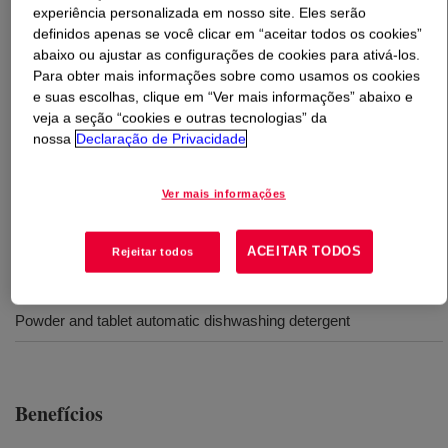
experiência personalizada em nosso site. Eles serão
definidos apenas se você clicar em “aceitar todos os cookies”
O que é
ACUSOL™ 445NG Polymer
?
abaixo ou ajustar as configurações de cookies para ativá-los.
Para obter mais informações sobre como usamos os cookies
Granulated detergent polymer delivers a superior quality
e suas escolhas, clique em “Ver mais informações” abaixo e
of high-density dry polymers for optimization of the
veja a seção “cookies e outras tecnologias” da
nossa
Declaração de Privacidade
manufacturing process for detergent tablets and
powders.
Ver mais informações
Usos
ACEITAR TODOS
Rejeitar todos
Powder and tablet laundry detergent
Powder and tablet automatic dishwashing detergent
Benefícios