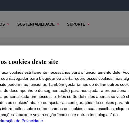
OS
SUSTENTABILIDADE
SUPORTE
r
os cookies deste site
e usa cookies estritamente necessários para o funcionamento dele. Vo
r seu navegador para bloquear ou alertar sobre esses cookies, mas a
 TÉCNICO
 site podem não funcionar. Também gostaríamos de definir outros cook
OPÇÕES DE AMOSTRA
OPÇÕES DE COMPRA
is, de desempenho e de segmentação) para nos ajudar a proporciona
ia personalizada em nosso site. Eles serão definidos apenas se você c
odos os cookies” abaixo ou ajustar as configurações de cookies para at
s informações sobre como usamos os cookies e suas escolhas, clique 
rmações” abaixo e veja a seção “cookies e outras tecnologias” da
laração de Privacidade