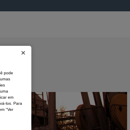
cê pode
lgumas
ies
r uma
licar em
ivá-los. Para
em “Ver