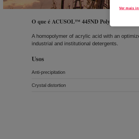
Ver mais i
O que é
ACUSOL™ 445ND Polymer
?
A homopolymer of acrylic acid with an optimize
industrial and institutional detergents.
Usos
Anti-precipitation
Crystal distortion