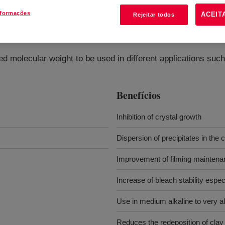
nformações
ACEIT
Rejeitar todos
d molecular weight to be used in different applications such 
Benefícios
Inhibition of crystal growth
Dispersion of precipitates in the 
Improvement of filming maintenan
Increase of bleach stability espec
Use in medium alkaline to very al
Reduces the redeposition of clay 