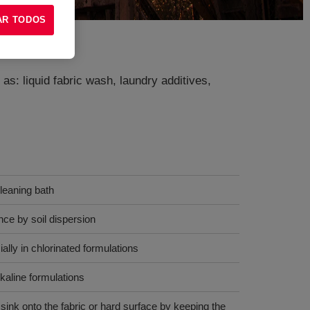
AR TODOS
as: liquid fabric wash, laundry additives,
cleaning bath
ce by soil dispersion
ially in chlorinated formulations
kaline formulations
sink onto the fabric or hard surface by keeping the