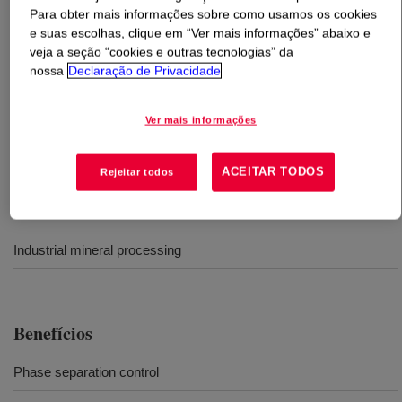
Para obter mais informações sobre como usamos os cookies
e suas escolhas, clique em “Ver mais informações” abaixo e
O que é
ACUMER™ 9410 Dispersant Polymer
?
veja a seção “cookies e outras tecnologias” da
nossa
Declaração de Privacidade
A high-performance mining polymer that allows for the
lowest viscosities in high-solids kaolin slurries, and
Ver mais informações
works well with all clay types under the most extreme
conditions, including at elevated temperatures.
ACEITAR TODOS
Rejeitar todos
Usos
Industrial mineral processing
Benefícios
Phase separation control