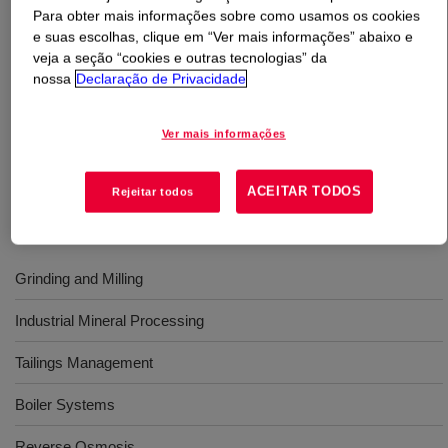
Para obter mais informações sobre como usamos os cookies
e suas escolhas, clique em “Ver mais informações” abaixo e
O que é
ACUMER™ 9220 Dispersant Polymer
?
veja a seção “cookies e outras tecnologias” da
nossa
Declaração de Privacidade
A low molecular weight sodium salt useful for dispersing
a variety of inorganic particles, Its molecular weight,
Ver mais informações
structure, and composition have been selected to
optimize dispersant properties.
ACEITAR TODOS
Rejeitar todos
Usos
Grinding and Milling
Industrial Mineral Processing
Tailings Management
Boiler Systems
Reverse Osmosis