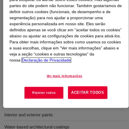
partes do site podem não funcionar. Também gostaríamos de
definir outros cookies (funcionais, de desempenho e de
O que é
ACRYSOL™ TT-935 Rheology Modifier
?
segmentação) para nos ajudar a proporcionar uma
experiência personalizada em nosso site. Eles serão
An APEO-free*, solvent-free*, hydrophobically-modified
definidos apenas se você clicar em “aceitar todos os cookies”
alkali-soluble (HASE) rheology modifier for waterborne
abaixo ou ajustar as configurações de cookies para ativá-los.
architectural coatings. The product can be used to build
Para obter mais informações sobre como usamos os cookies
viscosity in the low, medium, and high-shear range as an
e suas escolhas, clique em “Ver mais informações” abaixo e
veja a seção “cookies e outras tecnologias” da
alternative to cellulosic thickeners, offering better film
nossa
Declaração de Privacidade
build, better leveling, and easier incorporation into
coatings than cellulosic thickeners. It is supplied as a
low viscosity liquid that is easy to handle and incorporate
Ver mais informações
during the manufacturing process.
ACEITAR TODOS
Rejeitar todos
Usos
Interior and exterior paints
Water-based architectural coatings