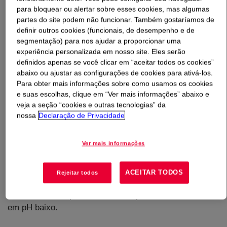
para bloquear ou alertar sobre esses cookies, mas algumas
partes do site podem não funcionar. Também gostaríamos de
O que é
ACRYSOL™ RM-735BF Rheology Modifier
?
definir outros cookies (funcionais, de desempenho e de
segmentação) para nos ajudar a proporcionar uma
Modificador de Reologia sem biocidas*, sem solventes†
experiência personalizada em nosso site. Eles serão
com uretano de óxido de etileno hidrofobicamente
definidos apenas se você clicar em “aceitar todos os cookies”
abaixo ou ajustar as configurações de cookies para ativá-los.
modificado (HEUR) baseado em tecnologia proprietária
Para obter mais informações sobre como usamos os cookies
para um excelente equilíbrio de propriedades. O
e suas escolhas, clique em “Ver mais informações” abaixo e
ACRYSOL™ RM-735BF foi projetado como um
veja a seção “cookies e outras tecnologias” da
construtor eficiente de viscosidade de cisalhamento
nossa
Declaração de Privacidade
médio (KU) para uma variedade de produtos químicos de
ligantes. Também contribui para a alta viscosidade de
Ver mais informações
cisalhamento, permitindo a redução do nível de uso do
construtor ICI na tinta. Oferece boa resistência ao
escorrimento com excelente fluxo e nivelamento,
ACEITAR TODOS
Rejeitar todos
facilitando excelentes propriedades de aplicação,
suavidade da superfície e couro aplicado. É fornecido
em pH baixo.