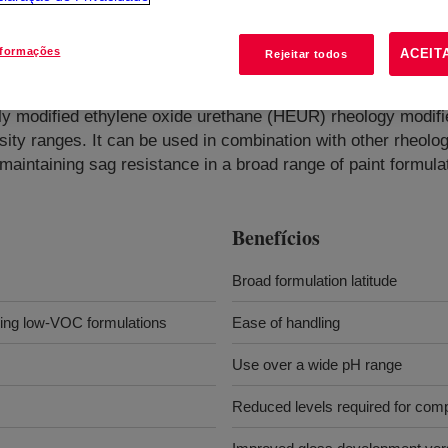
nformações
ACEIT
Rejeitar todos
difier
?
ly modified ethylene oxide urethane (HEUR) rheology modifier.
ty ranges. It can be used in combination with other rheology
 maintaining sag resistance in a broad range of paint formulat
Benefícios
Broad formulation latitude
uding low-VOC formulations
Ease of handling
Use over a wide pH range
Reduced levels required for com