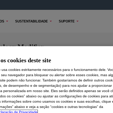
OS
SUSTENTABILIDADE
SUPORTE
ogy Modifier
os cookies deste site
e usa cookies estritamente necessários para o funcionamento dele. Vo
 TÉCNICO
OPÇÕES DE AMOSTRA
OPÇÕES DE COMPRA
r seu navegador para bloquear ou alertar sobre esses cookies, mas a
 site podem não funcionar. Também gostaríamos de definir outros cook
is, de desempenho e de segmentação) para nos ajudar a proporciona
ia personalizada em nosso site. Eles serão definidos apenas se você c
odos os cookies” abaixo ou ajustar as configurações de cookies para at
s informações sobre como usamos os cookies e suas escolhas, clique 
rmações” abaixo e veja a seção “cookies e outras tecnologias” da
laração de Privacidade