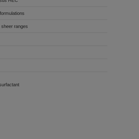
rsus HEC
 formulations
t sheer ranges
urfactant