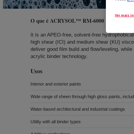
Ver mais i
O que é
ACRYSOL™ RM-6000 Rheology Mo
It is an APEO-free, solvent-free hydrophobical
high shear (ICI) and medium shear (KU) viscosi
deliver good film build and flow/leveling, while
acrylic binder technology.
Usos
Interior and exterior paints
Wide range of sheen through high gloss paints, incl
Water-based architectural and industrial coatings
Utility with all binder types