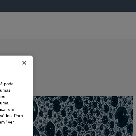
cê pode
lgumas
ies
r uma
licar em
ivá-los. Para
em “Ver