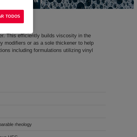
AR TODOS
 This efficiently builds viscosity in the
 modifiers or as a sole thickener to help
ions including formulations utilizing vinyl
parable rheology