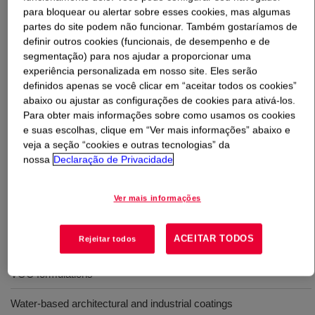
para bloquear ou alertar sobre esses cookies, mas algumas
partes do site podem não funcionar. Também gostaríamos de
O que é
ACRYSOL™ G-111E Thickener
?
definir outros cookies (funcionais, de desempenho e de
segmentação) para nos ajudar a proporcionar uma
Low solids, ammonium polyacrylate solution which has
experiência personalizada em nosso site. Eles serão
been designed as a thickening agent for water borne
definidos apenas se você clicar em “aceitar todos os cookies”
paints. The low solids offer easy handling and addition
abaixo ou ajustar as configurações de cookies para ativá-los.
Para obter mais informações sobre como usamos os cookies
during paint manufacture. Offers improvement in flow
e suas escolhas, clique em “Ver mais informações” abaixo e
and leveling performance compared to paints using
veja a seção “cookies e outras tecnologias” da
cellulosic thickeners.
nossa
Declaração de Privacidade
Usos
Ver mais informações
Interior and exterior paints
ACEITAR TODOS
Rejeitar todos
Wide range of sheen through high gloss paints, including low-
VOC formulations
Water-based architectural and industrial coatings