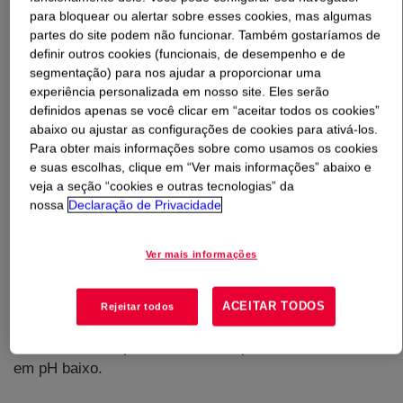
para bloquear ou alertar sobre esses cookies, mas algumas
partes do site podem não funcionar. Também gostaríamos de
O que é
ACRYSOL™ RM-735BF Rheology Modifier
?
definir outros cookies (funcionais, de desempenho e de
segmentação) para nos ajudar a proporcionar uma
Modificador de Reologia sem biocidas*, sem solventes†
experiência personalizada em nosso site. Eles serão
com uretano de óxido de etileno hidrofobicamente
definidos apenas se você clicar em “aceitar todos os cookies”
abaixo ou ajustar as configurações de cookies para ativá-los.
modificado (HEUR) baseado em tecnologia proprietária
Para obter mais informações sobre como usamos os cookies
para um excelente equilíbrio de propriedades. O
e suas escolhas, clique em “Ver mais informações” abaixo e
ACRYSOL™ RM-735BF foi projetado como um
veja a seção “cookies e outras tecnologias” da
construtor eficiente de viscosidade de cisalhamento
nossa
Declaração de Privacidade
médio (KU) para uma variedade de produtos químicos de
ligantes. Também contribui para a alta viscosidade de
Ver mais informações
cisalhamento, permitindo a redução do nível de uso do
construtor ICI na tinta. Oferece boa resistência ao
escorrimento com excelente fluxo e nivelamento,
ACEITAR TODOS
Rejeitar todos
facilitando excelentes propriedades de aplicação,
suavidade da superfície e couro aplicado. É fornecido
em pH baixo.