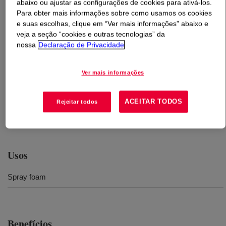
abaixo ou ajustar as configurações de cookies para ativá-los.
Para obter mais informações sobre como usamos os cookies
O que é
PAPI™ 17 Polymeric MDI
?
e suas escolhas, clique em “Ver mais informações” abaixo e
veja a seção “cookies e outras tecnologias” da
nossa
Declaração de Privacidade
Differentiated low viscosity liquid polymethylene
polyphenylisocyanate, MDI, focused on delivering faster
reactivity and better aesthetics enabling whiter foams.
Ver mais informações
With an average functionality of 2.7, and low acid
specification of 150 ppm max. it is more suitable for
ACEITAR TODOS
Rejeitar todos
spray foam and other applications where an enhanced
reaction is desired.
Usos
Spray foam
Benefícios