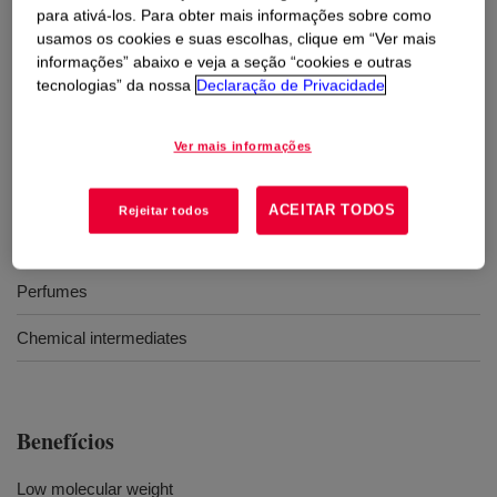
para ativá-los. Para obter mais informações sobre como
usamos os cookies e suas escolhas, clique em “Ver mais
Usos
informações” abaixo e veja a seção “cookies e outras
tecnologias” da nossa
Declaração de Privacidade
Stabilizers
Ver mais informações
Plasticizers
Coatings additives
ACEITAR TODOS
Rejeitar todos
Lubricants
Perfumes
Chemical intermediates
Benefícios
Low molecular weight