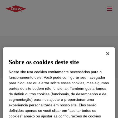
2-Ethylhexanol, 99.5%
Sobre os cookies deste site
Nosso site usa cookies estritamente necessários para o
funcionamento dele. Você pode configurar seu navegador
para bloquear ou alertar sobre esses cookies, mas algumas
O que é
2-Ethylhexanol, 99.5%
?
partes do site podem não funcionar. Também gostaríamos
de definir outros cookies (funcionais, de desempenho e de
segmentação) para nos ajudar a proporcionar uma
A clear, high-boiling point and low volatility solvent with
experiência personalizada em nosso site. Eles serão
a characteristic odor. It is miscible with most organic
definidos apenas se você clicar em “aceitar todos os
solvents but has very limited miscibility with water.
cookies” abaixo ou ajustar as configurações de cookies