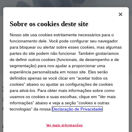
Sobre os cookies deste site
Aplicações
Nosso site usa cookies estritamente necessários para o
Produtos
funcionamento dele. Você pode configurar seu navegador
para bloquear ou alertar sobre esses cookies, mas algumas
Suporte
partes do site podem não funcionar. Também gostaríamos
de definir outros cookies (funcionais, de desempenho e de
Grupos de Produtos
segmentação) para nos ajudar a proporcionar uma
experiência personalizada em nosso site. Eles serão
definidos apenas se você clicar em “aceitar todos os
Soluções personalizadas para
cookies” abaixo ou ajustar as configurações de cookies
para ativá-los. Para obter mais informações sobre como
atender aos requisitos de
usamos os cookies e suas escolhas, clique em “Ver mais
desempenho
informações” abaixo e veja a seção “cookies e outras
tecnologias” da nossa
Declaração de Privacidade
Ver mais informações
Os comprovados
SILASTIC™ de borracha de silicone líquido