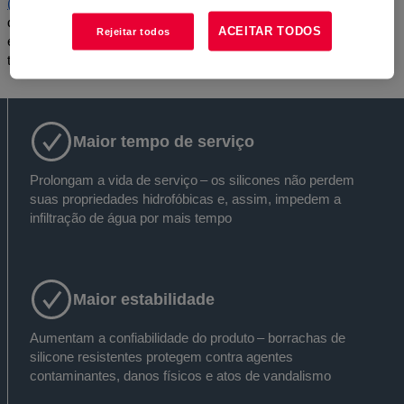
(LSR)
da Dow permitem que você construa materiais de
distribuição de média e alta tensão, como terminações de
ACEITAR TODOS
Rejeitar todos
extremidade de cabo, emendas de encolhimento a frio,
terminações, adaptadores e conectores.
Maior tempo de serviço
Prolongam a vida de serviço – os silicones não perdem
suas propriedades hidrofóbicas e, assim, impedem a
infiltração de água por mais tempo
Maior estabilidade
Aumentam a confiabilidade do produto – borrachas de
silicone resistentes protegem contra agentes
contaminantes, danos físicos e atos de vandalismo